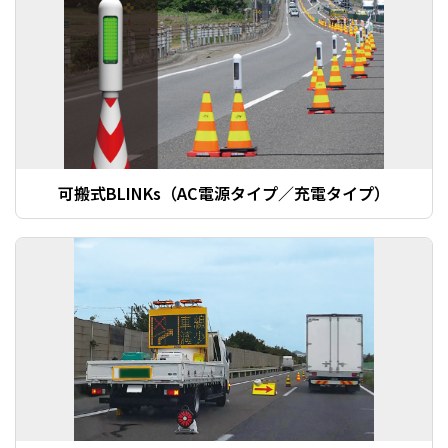
可搬式BLINKs（AC電源タイプ／充電タイプ）