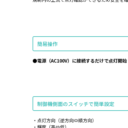
簡易操作
●電源（AC100V）に接続するだけで点灯開始
制御機側面のスイッチで簡単設定
・点灯方向（逆方向⇔順方向）
・輝度（高⇔低）