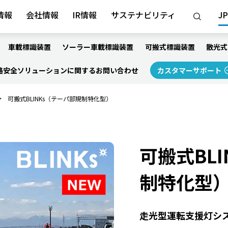
情報
会社情報
IR情報
サステナビリティ
JP
車載標識装置
ソーラー車載標識装置
可搬式標識装置
散光式
路安全ソリューションに関するお問い合わせ
カスタマーサポート
>
可搬式BLINKs（テーパ部規制特化型）
可搬式BL
制特化型
走光型運転支援灯シ