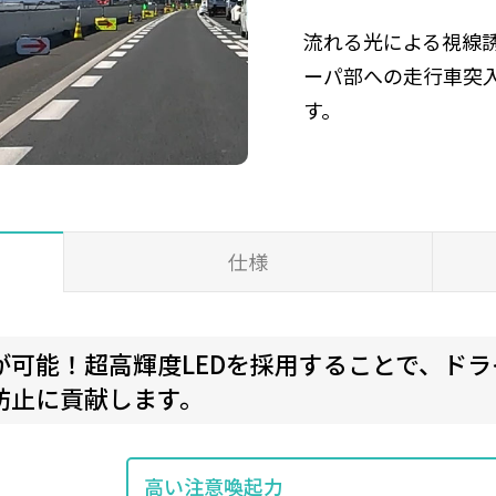
流れる光による視線
ーパ部への走行車突
す。
仕様
が可能！超高輝度LEDを採用することで、ド
防止に貢献します。
高い注意喚起力