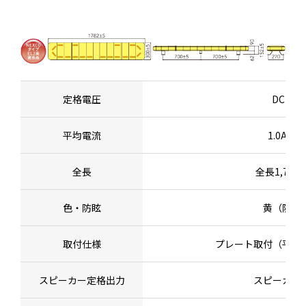
定格電圧
DC24V
平均電流
1.0A以下
全長
全長1,782
色・防眩
黄（防眩
取付仕様
プレート取付（平面
スピーカー定格出力
スピーカー