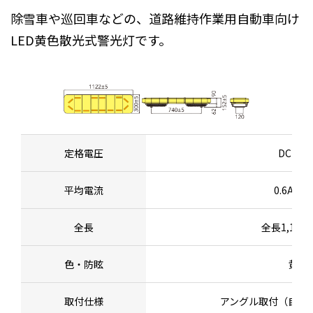
除雪車や巡回車などの、道路維持作業用自動車向け
LED黄色散光式警光灯です。
定格電圧
DC24V
平均電流
0.6A以下
全長
全長1,122
色・防眩
黄
取付仕様
アングル取付（自在