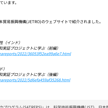
っています。
貿易振興機構(JETRO)のウェブサイトで紹介されました。
性（インド）
和実証プロジェクトに学ぶ（前編）
areareports/2022/36053f52ea99a6e7.html
ド）
和実証プロジェクトに学ぶ（後編）
areareports/2022/5d6efa459af35268.html
ログラム(SATREPS)」は、科学技術振興機構(JST)、日本